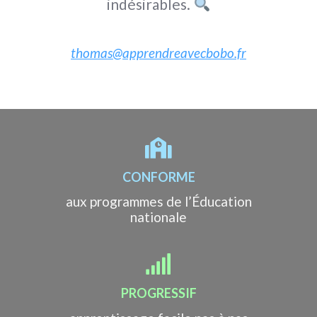
indésirables.
thomas@apprendreavecbobo.fr
pdf lettres à imprimer atelier pour apprendre les sons en s’amusant
.
.
.
CONFORME
aux programmes de l’Éducation
nationale
PROGRESSIF