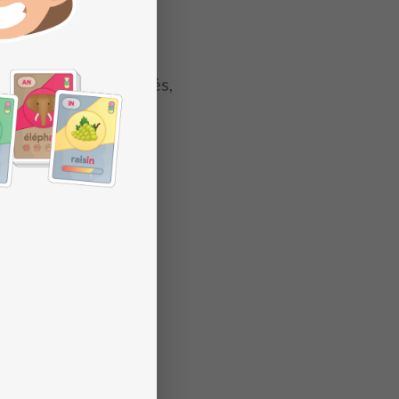
es résultats proposés,
(de 1 à 11),
re proactive,
base,
ler les divisions),