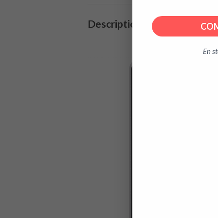
Description
COM
jeu éducatif tables de multiplication
En s
Lecteur
vidéo