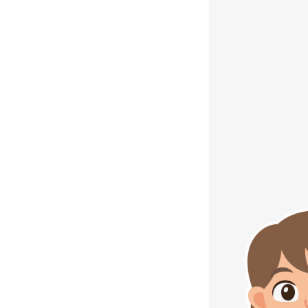
f complet à télécharger directement sur votre ordinateur 
ère et ludique.
En classe ou à la maison, quelques minut
outes les multiplications de base !
lication