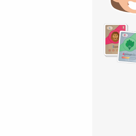
ULTIPLICATION COMPLET PERMET DE :
ue table en sélectionnant la bonne réponse parmi l
anière autonome le résultat des différentes tables 
e réponse en cas d’erreur pour apprendre de maniè
t durablement le résultat des multiplications de 
ultiplications à trou (essentiel pour réussir à calcu
alcul et de résolution de problèmes.
en s’amusant
ÉDUCATIF ?