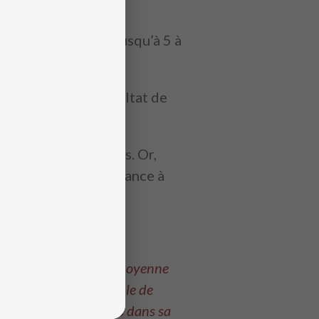
 ?
tudier les tables jusqu’à 5 à
e, retrouver un résultat de
es différentes tables. Or,
les enfants ont tendance à
ons par minute. Cette moyenne
 est quant à lui capable de
e réaliser des calculs dans sa