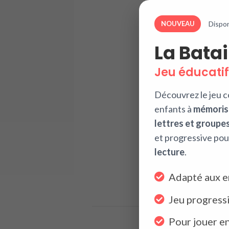
NOUVEAU
Dispon
La Batai
Jeu éducatif
Découvrez le jeu c
enfants à
mémorise
lettres et groupes
et progressive po
lecture
.
Adapté aux e
Jeu progressi
Pour jouer en