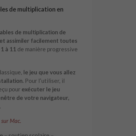
les de multiplication en
ables de multiplication de
et assimiler facilement toutes
 1 à 11
de manière progressive
classique,
le jeu que vous allez
tallation.
Pour l’utiliser, il
 reçu pour
exécuter le jeu
être de votre navigateur,
.
 sur Mac.
e – soutien scolaire –