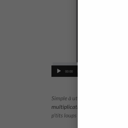
00:00
jeu en ligne tables de multiplication
Simple à utiliser, ce jeu éducati
multiplications de manière réguli
p’tits loups de
maîtriser à terme t
comment apprendre les tables de multip