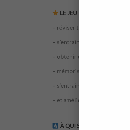
LE JEU DES TABLES DE M
– réviser tranquillement chaq
– s’entraîner à retrouver de m
– obtenir directement la bonn
– mémoriser progressivement e
– s’entraîner à compléter des m
– et améliorer la vitesse de c
apprendre les tables de multiplication 
À QUI S’ADRESSE CE JEU 