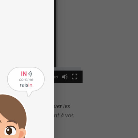
01:09
est parfait pour
pratiquer les
es par jour permettront à vos