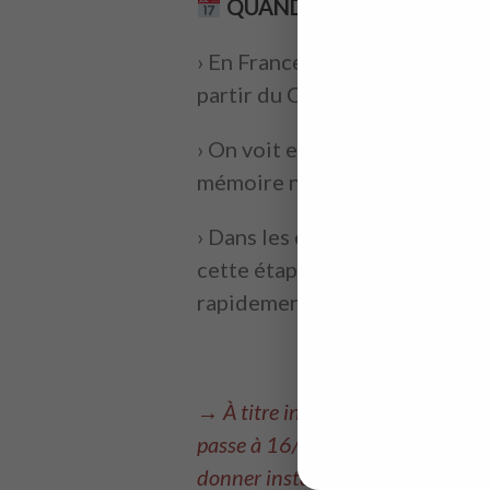
QUAND COMMENCE-T-ON À
› En France, si on aborde les 
partir du CE1.
› On voit ensuite les tables d
mémoire n’est généralement pa
› Dans les classes supérieures
cette étape de mémorisation n
rapidement les oublier…
.
→ À titre indicatif, les élèves 
passe à 16/17 pour les élèves de
donner instantanément le résultat