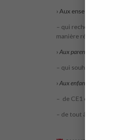
›
Aux enseignants :
– qui recherchent un jeu inter
manière régulière tout en mai
›
Aux parents :
– qui souhaitent aider leur en
›
Aux enfants :
– de CE1 et CE2 pour apprendr
– de tout âge pour gagner en a
quand apprendre les tables de multiplic