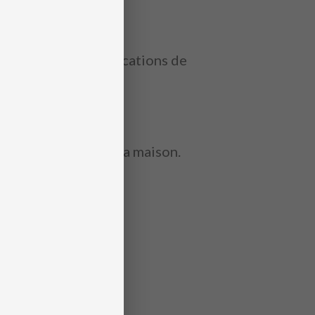
ratiquer les multiplications de
de multiplication à la maison.
en s’amusant,
cul.