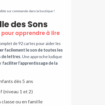
enseignement à la maison
ible sur commande dans la boutique !
lle des Sons
AJOUTER AU P
-
+
 pour apprendre à lire
omplet de 92 cartes pour aider les
r facilement le son de toutes les
 de lettres
. Une approche ludique
ur
faciliter l'apprentissage de la
Catégorie :
Jeu à télécharger
Étiquette :
Calcul
nfants dès 5 ans
f (niveau 1 et 2)
DESCRIPTION
 classe ou en famille