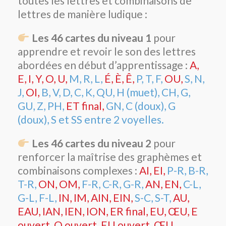
toutes les lettres et combinaisons de
lettres de manière ludique :
Les 46 cartes du niveau 1
pour
apprendre et revoir le son des lettres
abordées en début d’apprentissage :
A,
E, I, Y, O, U,
M, R, L,
É, È, Ê,
P, T, F,
OU,
S, N,
J,
OI,
B, V, D, C, K, QU, H (muet), CH, G,
GU, Z, PH,
ET final,
GN, C (doux), G
(doux), S et SS entre 2 voyelles.
Les 46 cartes du niveau 2
pour
renforcer la maîtrise des graphèmes et
combinaisons complexes :
AI, EI,
P-R, B-R,
T-R,
ON, OM,
F-R, C-R, G-R,
AN, EN,
C-L,
G-L, F-L,
IN, IM, AIN, EIN,
S-C, S-T,
AU,
EAU, IAN, IEN, ION, ER final, EU, ŒU, E
ouvert, O ouvert, EU ouvert, ŒU