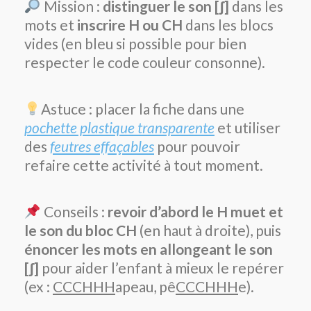
Mission :
distinguer le son [ʃ]
dans les
mots et
inscrire H ou CH
dans les blocs
vides (en bleu si possible pour bien
respecter le code couleur consonne).
Astuce : placer la fiche dans une
pochette plastique transparente
et utiliser
des
feutres effaçables
pour pouvoir
refaire cette activité à tout moment.
Conseils :
revoir d’abord le H muet et
le son du bloc CH
(en haut à droite), puis
énoncer les mots en allongeant le son
[ʃ]
pour aider l’enfant à mieux le repérer
(ex :
CCCHHH
apeau, pê
CCCHHH
e).