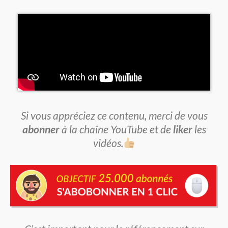
Si vous appréciez ce contenu, merci de vous
abonner
à la chaîne YouTube et de
liker
les
vidéos.