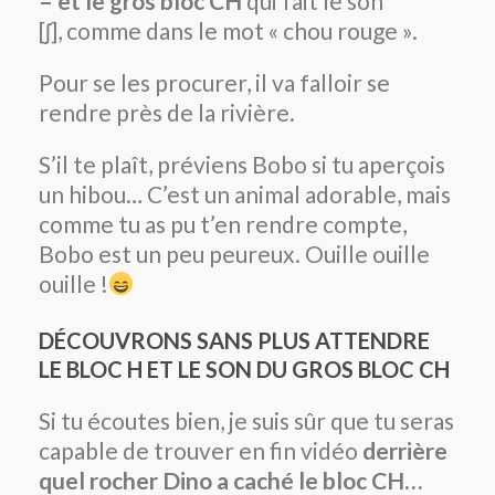
– et le gros bloc CH
qui fait le son
[ʃ], comme dans le mot « chou rouge ».
Pour se les procurer, il va falloir se
rendre près de la rivière.
S’il te plaît, préviens Bobo si tu aperçois
un hibou… C’est un animal adorable, mais
comme tu as pu t’en rendre compte,
Bobo est un peu peureux. Ouille ouille
ouille !
DÉCOUVRONS SANS PLUS ATTENDRE
LE BLOC H ET LE SON DU GROS BLOC CH
Si tu écoutes bien, je suis sûr que tu seras
capable de trouver en fin vidéo
derrière
quel rocher Dino a caché le bloc CH…