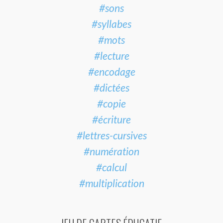
#sons
#syllabes
#mots
#lecture
#encodage
#dictées
#copie
#écriture
#lettres-cursives
#numération
#calcul
#multiplication
JEU DE CARTES ÉDUCATIF