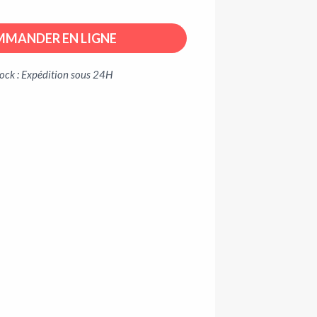
s’entraîner à
compléter les
table correspondante.
MANDER EN LIGNE
tock : Expédition sous 24H
rapeau vert de la version démo du jeu qui
auffement
ou débute directement une
t le
mode
jouer.
ES DIFFÉRENTES TABLES DE MULTIPLICATION
les tables de multiplication ou que tu ne
 assimilées, choisis dans un premier temps