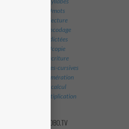
#syllabes
#mots
#lecture
#encodage
#dictées
#copie
#écriture
#lettres-cursives
#numération
#calcul
#multiplication
BOBO.TV