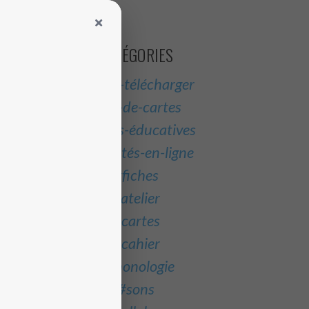
CATÉGORIES
#pdf-à-télécharger
#jeu-de-cartes
#vidéos-éducatives
#activités-en-ligne
#fiches
#atelier
#cartes
#cahier
#phonologie
#sons