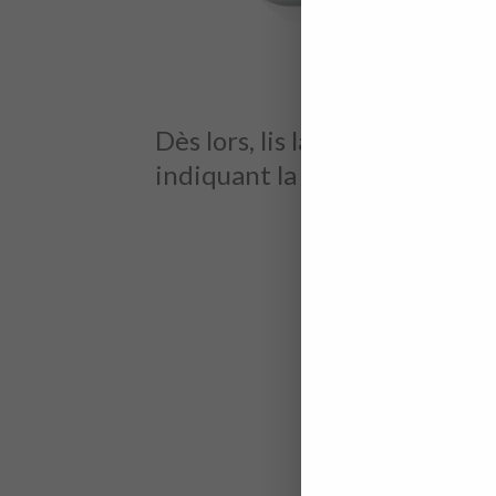
Voyo
Dès lors, lis la multiplication 
indiquant la bonne réponse :