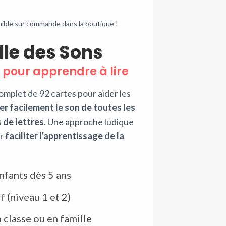
n
#numération
#calcul
ible sur commande dans la boutique !
DU JEU DES TABLES DE
lle des Sons
 pour apprendre à lire
omplet de 92 cartes pour aider les
r facilement le son de toutes les
 de lettres
. Une approche ludique
s enfants à
mémoriser les résultats des
ur
faciliter l'apprentissage de la
asse ou à la maison.
our
rechercher la bonne réponse parmi
nfants dès 5 ans
 rochers.
f (niveau 1 et 2)
r le résultat des multiplications de
 classe ou en famille