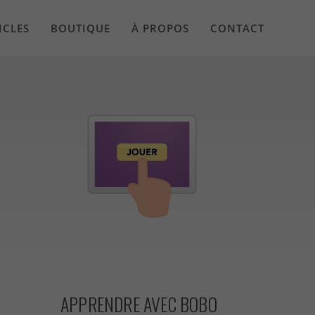
ICLES
BOUTIQUE
À PROPOS
CONTACT
E1 CE2
B
IG
PT
APPRENDRE AVEC BOBO