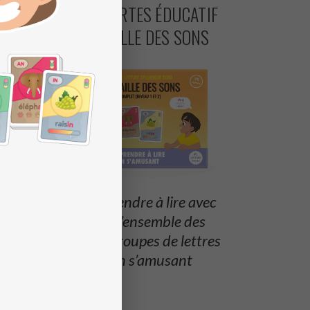
JEU DE CARTES ÉDUCATIF
LA BATAILLE DES SONS
pour apprendre à lire avec
aisance l’ensemble des
lettres et groupes de lettres
tout en s’amusant