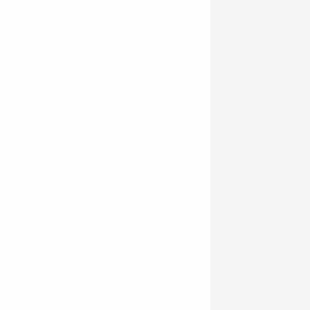
de travailler la table de
4…