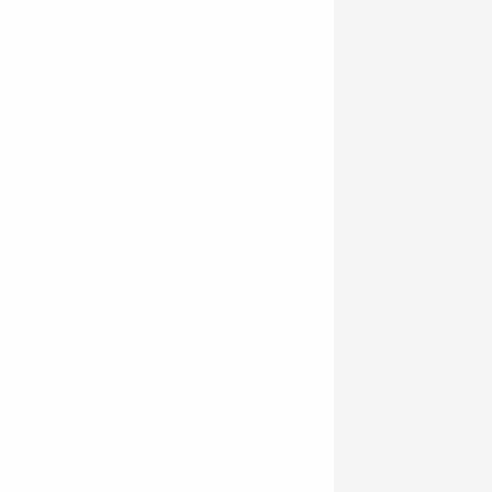
4 x 8… 32 !
POUR GAGNER EN RAPIDITÉ
sse supérieure ? Cela tombe bien ! Dino
 pour lui rapporter plein de bonnes
 le
mode
jouer
de la page d’accueil. Puis,
ation (de 1 à 6 pour la version démo) :