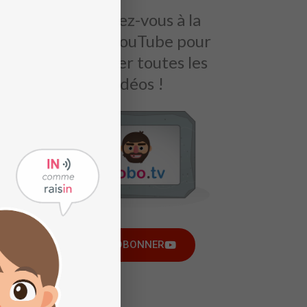
Abonnez-vous à la
chaîne YouTube pour
retrouver toutes les
vidéos !
S'ABOBONNER