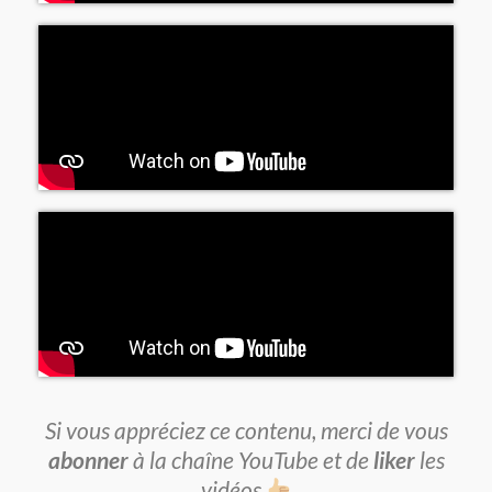
Si vous appréciez ce contenu, merci de vous
abonner
à la chaîne YouTube et de
liker
les
vidéos.