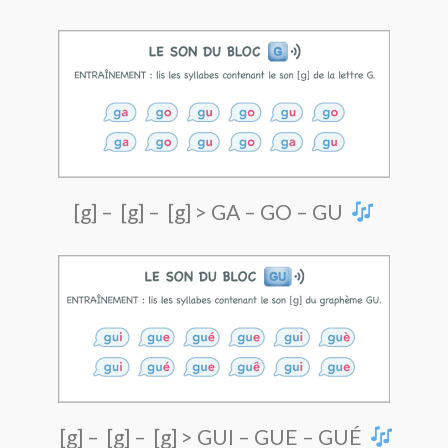
[g] – [g] – [g] > GA – GO – GU
[g] – [g] – [g] > GUI – GUE – GUÉ