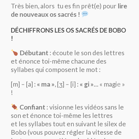
Très bien, alors tu es fin prêt(e) pour
lire
de nouveaux os sacrés !
DÉCHIFFRONS LES OS SACRÉS DE BOBO
!
Débutant :
écoute le son des lettres
et énonce toi-même chacune des
syllabes qui composent le mot :
[m] – [a] :
« ma »
, [ʒ] – [i] :
« gi »
… « magi
e
»
!
Confiant :
visionne les vidéos sans le
son et énonce toi-même les lettres
et les syllabes tout en suivant le silex de
Bobo (vous pouvez régler la vitesse de