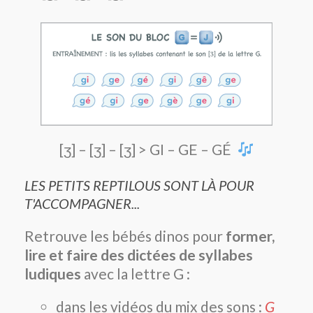
[ʒ] – [ʒ] – [ʒ] > GI – GE – GÉ
LES PETITS REPTILOUS SONT LÀ POUR
T'ACCOMPAGNER...
Retrouve les bébés dinos pour
former,
lire et faire des dictées de syllabes
ludiques
avec la lettre G :
dans les vidéos du mix des sons :
G