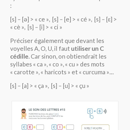
:
[s] – [ə] > « ce », [s] – [e] > « cé », [s] – [ε] >
« cè », [s] – [i] > « ci »
Préciser également que devant les
voyelles A, O, U, il faut
utiliser un C
cédille.
Car sinon, on obtiendrait les
syllabes « ca », « co », « cu » des mots
« carotte », « haricots » et « curcuma »…
[s] – [a] > « ça », [s] – [u] > « çu »